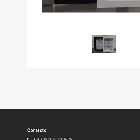
Contacto
Tel: (03406) 410678